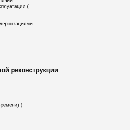
ичений
сплуатации (
одернизациями
ной реконструкции
ремени) (