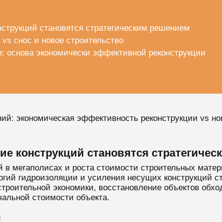
нструкций становятся стратегическим решением
 vs снос и новое строительство
я: основа экономически эффективной реконструкции
ний: экономическая эффективность реконструкции vs но
ие конструкций становятся стратегичес
 в мегаполисах и роста стоимости строительных мате
гий гидроизоляции и усиления несущих конструкций 
троительной экономики, восстановление объектов обхо
чальной стоимости объекта.
и