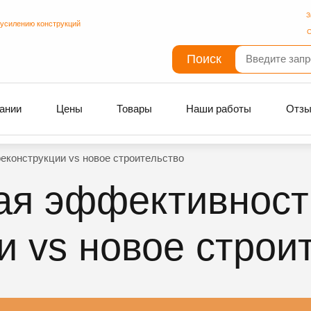
З
 усилению конструкций
С
Поиск
ании
Цены
Товары
Наши работы
Отз
еконструкции vs новое строительство
ая эффективност
и vs новое строи