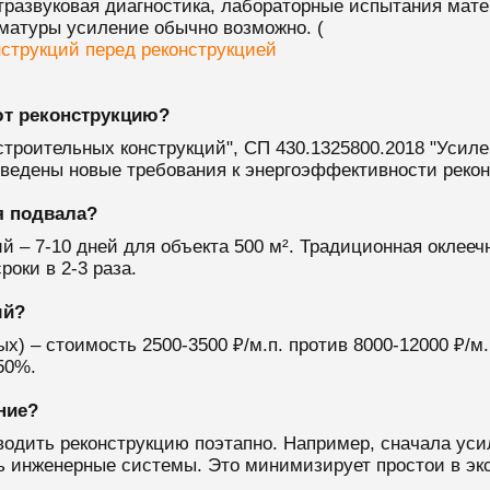
тразвуковая диагностика, лабораторные испытания мате
рматуры усиление обычно возможно. (
нструкций перед реконструкцией
ют реконструкцию?
строительных конструкций", СП 430.1325800.2018 "Усиле
введены новые требования к энергоэффективности реко
я подвала?
 – 7-10 дней для объекта 500 м². Традиционная оклеечн
оки в 2-3 раза.
ый?
х) – стоимость 2500-3500 ₽/м.п. против 8000-12000 ₽/
50%.
ние?
водить реконструкцию поэтапно. Например, сначала ус
ь инженерные системы. Это минимизирует простои в эк