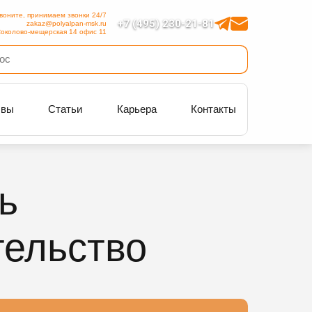
воните, принимаем звонки 24/7
+7 (495) 230-21-81
zakaz@polyalpan-msk.ru
околово-мещерская 14 офис 11
ывы
Статьи
Карьера
Контакты
ь
тельство