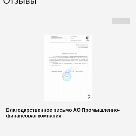
Отзывы
Благодарственное письмо АО Промышленно-
Б
финансовая компания
п
п