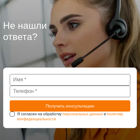
гидроизоляцию стен, пола, но также и
гидроизоляцию бетона, из которого они сделаны, так
как при проведении работ могут использоваться
различные технологии. Крупные подземные
Не нашли
сооружения такие как тоннели и паркинги также
нуждаются в постоянном наблюдении за
ответа?
состоянием гидроизоляции.
Я согласен на обработку
персональных данных
и
политику
конфиденциальности