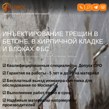
ИНЪЕКТИРОВАНИЕ ТРЕЩИН В
БЕТОНЕ, В КИРПИЧНОЙ КЛАДКЕ
И БЛОКАХ ФБС
Главная
Инъектирование
Инъектирование трещин
☑ Квалифицированные специалисты. Допуск СРО
☑ Гарантия на работы - 5 лет и до 20 на материал
☑ Бесплатный выезд инженера-сметчика для
обследования по Москве
☑ Выполнение работ точно в срок
☑ Надёжные материалы напрямую от
производителей