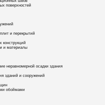
ационных швов
ых поверхностей
ружений
 плит и перекрытий
х конструкций
ии и материалы
ие неравномерной осадки здания
ия зданий и сооружений
ещин
ими обоймами