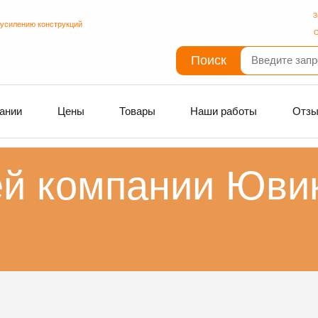
З
 усилению конструкций
С
Поиск
ании
Цены
Товары
Наши работы
Отз
ей компании Ювик