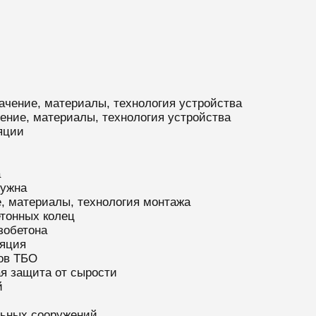
ачение, материалы, технология устройства
ение, материалы, технология устройства
яции
а
нужна
, материалы, технология монтажа
тонных колец
зобетона
яция
ов ТБО
я защита от сырости
й
льных сооружений