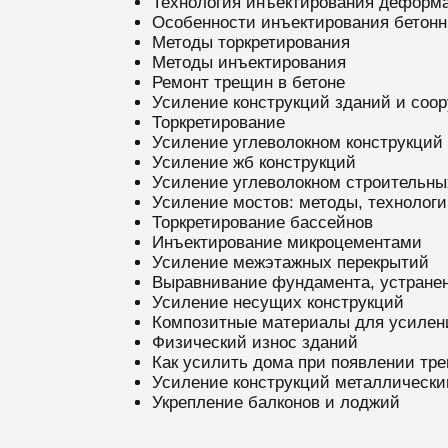
Технология инъектирования деформ
Особенности инъектирования бетонн
Методы торкретирования
Методы инъектирования
Ремонт трещин в бетоне
Усиление конструкций зданий и соо
Торкретирование
Усиление углеволокном конструкций
Усиление жб конструкций
Усиление углеволокном строительны
Усиление мостов: методы, технолог
Торкретирование бассейнов
Инъектирование микроцементами
Усиление межэтажных перекрытий
Выравнивание фундамента, устранен
Усиление несущих конструкций
Композитные материалы для усилен
Физический износ зданий
Как усилить дома при появлении тр
Усиление конструкций металлическ
Укрепление балконов и лоджий