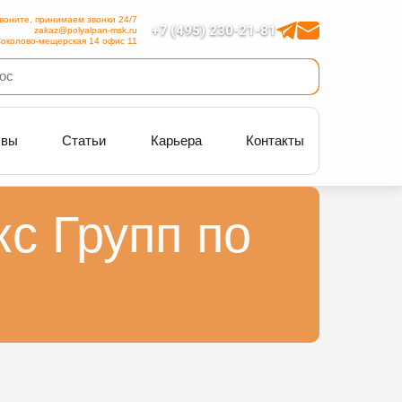
воните, принимаем звонки 24/7
+7 (495) 230-21-81
zakaz@polyalpan-msk.ru
околово-мещерская 14 офис 11
ывы
Статьи
Карьера
Контакты
с Групп по