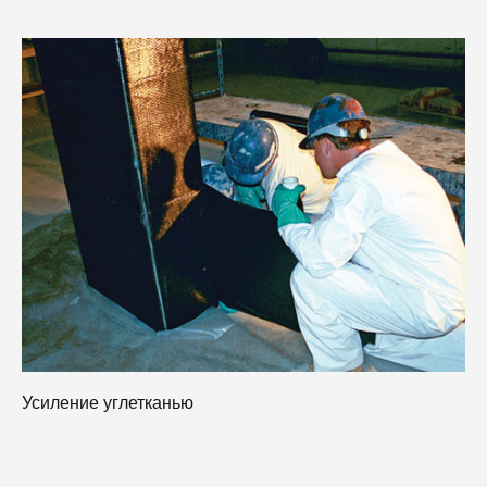
У
Усиление углетканью