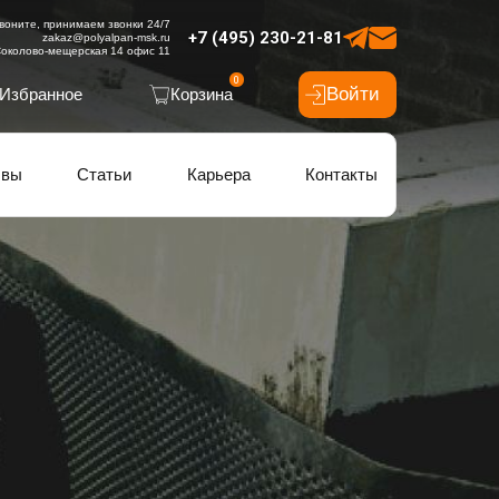
воните, принимаем звонки 24/7
+7 (495) 230-21-81
zakaz@polyalpan-msk.ru
околово-мещерская 14 офис 11
0
Войти
Избранное
Корзина
ывы
Статьи
Карьера
Контакты