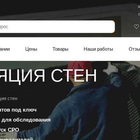
З
С
ании
Цены
Товары
Наши работы
Отз
ЯЦИЯ СТЕН
ция стен
нтов под ключ
 для обследования
уск СРО
изводителей