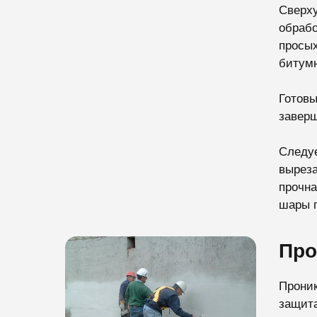
Сверху
обрабо
просых
битумн
Готовы
заверш
Следуе
выреза
прочна
шары г
Про
Проник
защита