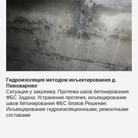
С
Ф
ш
И
с
Гидроизоляция методом инъектирования д.
Пивоварово
Ситуация у заказчика: Протечка швов бетонирования
ФБС Задача: Устранение протечек, инъекцирование
швов бетонирования ФБС блоков Решение:
Инъекцирование гидроизоляционными, ремонтными
составами