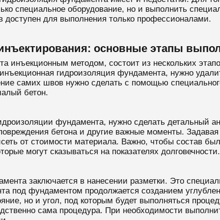
лько специальное оборудование, но и выполнить специа
в доступен для выполнения только профессионалами.
инъектирования: основные этапы выпол
нта инъекционным методом, состоит из нескольких этап
а инъекционная гидроизоляция фундамента, нужно удалит
ние самих швов нужно сделать с помощью специального
шалый бетон.
идроизоляции фундамента, нужно сделать детальный ан
повреждения бетона и другие важные моменты. Задавая в
исеть от стоимости материала. Важно, чтобы состав бы
торые могут сказываться на показателях долговечности.
мента заключается в нанесении разметки. Это специаль
унта под фундаментом продолжается созданием углубле
яние, но и угол, под которым будет выполняться проце
едственно сама процедура. При необходимости выполни