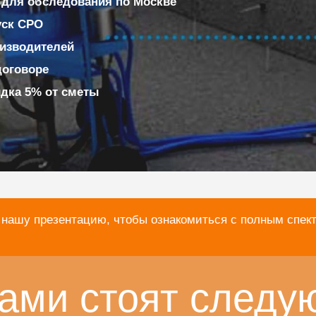
 для обследования по Москве
уск СРО
изводителей
договоре
идка 5% от сметы
 нашу презентацию, чтобы ознакомиться с полным спек
ами стоят следу