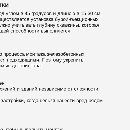
тки
 углом в 45 градусов и длиною в 15-30 см,
существляется установка буроинъекционных
ужно учитывать глубину скважины, которая
сущей способности выполняется
о процесса монтажа железобетонных
тся подходящими. Поэтому укрепить
мые достоинства:
ен;
ужений и зданий независимо от сложности;
астройки, когда нельзя нанести вред рядом
го чтобы выполнить монтаж