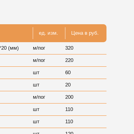
ед. изм.
Цена в руб.
*20 (мм)
м/пог
320
м/пог
220
шт
60
шт
20
м/пог
200
шт
110
шт
110
шт
120