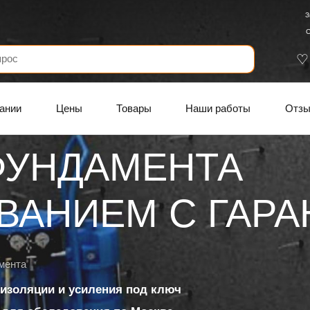
З
С
ании
Цены
Товары
Наши работы
Отз
ФУНДАМЕНТА
АНИЕМ C ГАРАН
мента
изоляции и усиления под ключ