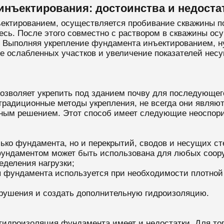
нъектирования: достоинства и недоста
ктированием, осуществляется пробивание скважины под
есь. После этого совместно с раствором в скважины о
. Выполняя укрепление фундамента инъектированием, н
ние ослабленных участков и увеличение показателей не
зволяет укрепить под зданием почву для последующег
традиционные методы укрепления, не всегда они являю
ным решением. Этот способ имеет следующие неоспори
ько фундамента, но и перекрытий, сводов и несущих ст
фундаментом может быть использована для любых соор
еделения нагрузки;
 фундамента используется при необходимости плотной з
зрушения и создать дополнительную гидроизоляцию.
 гидроизоляция фундамента имеет и недостатки. Для то