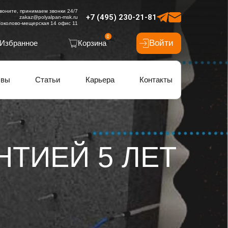
воните, принимаем звонки 24/7
+7 (495) 230-21-81
zakaz@polyalpan-msk.ru
околово-мещерская 14 офис 11
0
Войти
Избранное
Корзина
ывы
Статьи
Карьера
Контакты
ТИЕЙ 5 ЛЕТ