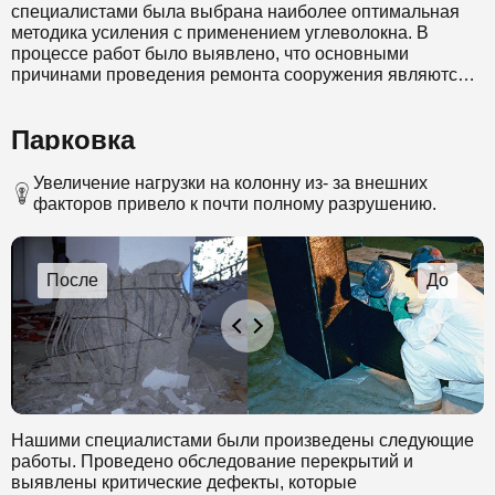
специалистами была выбрана наиболее оптимальная
методика усиления с применением углеволокна. В
процессе работ было выявлено, что основными
причинами проведения ремонта сооружения являются
истечение эксплутационного срока годности и замена
изношенных перекрытий.
Парковка
Нашими специалистами были произведены следующие
работы. Проведено обследование колонн и выявлены
критические дефекты, которые потребовалось усилить.
Увеличение нагрузки на колонну из- за внешних
Для того чтобы исключить вероятность разрушения
факторов привело к почти полному разрушению.
объекта, был выбран инновационный способ усиления
перекрытий композитными материалами. На
поврежденные перекрытия наклеивалось углеволокно,
которое увеличило несущую способность конструкции,
практически без потери объема помещений.
Нашими специалистами были произведены следующие
работы. Проведено обследование перекрытий и
выявлены критические дефекты, которые