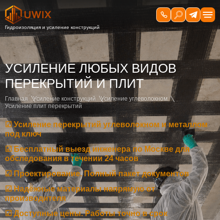
УСИЛЕНИЕ ЛЮБЫХ ВИДОВ
ПЕРЕКРЫТИЙ И ПЛИТ
Главная
Усиление конструкций
Усиление углеволокном
Усиление плит перекрытий
☑ Усиление перекрытий углеволокном и металлом
под ключ
☑ Бесплатный выезд инженера по Москве для
обследования в течении 24 часов
☑ Проектирование. Полный пакет документов
☑ Надёжные материалы напрямую от
производителя
☑ Доступные цены. Работы точно в срок