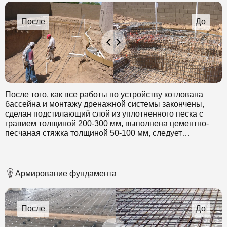
После того, как все работы по устройству котлована
бассейна и монтажу дренажной системы закончены,
сделан подстилающий слой из уплотненного песка с
гравием толщиной 200-300 мм, выполнена цементно-
песчаная стяжка толщиной 50-100 мм, следует
приступить к арматурным работам. Для армирования
чаши бассейна применяется арматура периодического
профиля. Шаг и сечение стержней арматуры
рассчитывается на стадии проектирования бассейна.
Армирование фундамента
Применили арматуру диаметром 14-16 мм, класс А3, для
армирования стен чаши диаметром 10-12 мм, А3.
Арматура перевязывается вязальной проволокой ВР-1,
диаметром 2-3 мм. Применение электросварки для
соединений недопустимо по причине нарушения