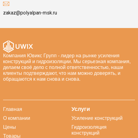
zakaz@polyalpan-msk.ru
Компания Ювикс Групп - лидер на рынке усиления
конструкций и гидроизоляции. Мы серьезная компания,
делаем своё дело с полной ответственностью, наши
клиенты подтверждают, что нам можно доверять, и
обращаются к нам снова и снова.
Услуги
Главная
О компании
Усиление конструкций
Цены
Гидроизоляция
конструкций
Товары