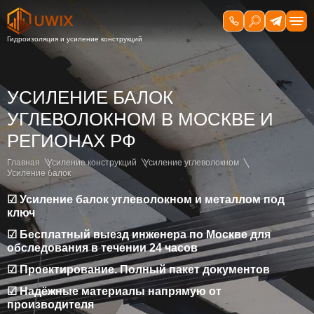
УСИЛЕНИЕ БАЛОК
УГЛЕВОЛОКНОМ В МОСКВЕ И
РЕГИОНАХ РФ
Главная
Усиление конструкций
Усиление углеволокном
Усиление балок
☑ Усиление балок углеволокном и металлом под
ключ
☑ Бесплатный выезд инженера по Москве для
обследования в течении 24 часов
☑ Проектирование. Полный пакет документов
☑ Надёжные материалы напрямую от
производителя