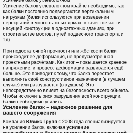
Усиление балок углеволокном
Усиление балок углеволокном крайне необходимо, так
как балки постоянно подвергаются вертикальным
нагрузкам (балки используются при возведении
перекрытий в многоэтажных домах, в качестве части
несущей конструкции в одноэтажных зданиях, при
строительстве мостов, путей подвесного транспорта и
т.д).
При недостаточной прочности или жёсткости балки
происходит её деформация, не предусмотренная
проектными расчётами. Как итог – повышается краевое
напряжение, и процесс деформации развивается ещё
больше. Это приводит к тому, что балка перестаёт
выполнять своё конструктивное назначение (в лучшем
случае) или разрушается (в худшем). Это
непосредственно влияет на безопасность всего объекта.
Чтобы исключить риск разрушения всей конструкции,
балки необходимо усилить.
Усиление балок – надежное решение для
вашего сооружения
Компания
Ювикс Групп
с 2008 года специализируется
на усилении балок, включая
усиление
железобетонных балок
и
ремонт балок перекрытий
.