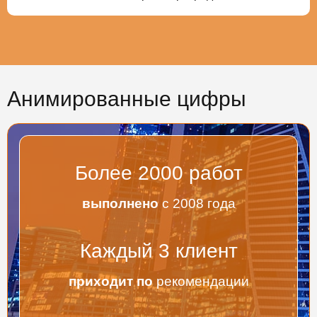
Анимированные цифры
Более
2000
работ
выполнено
с 2008 года
Каждый
3
клиент
приходит по
рекомендации