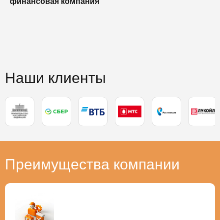
финансовая компания
п
п
Наши клиенты
Преимущества компании