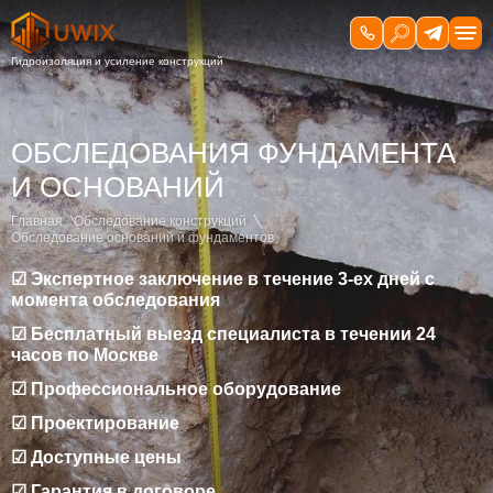
ОБСЛЕДОВАНИЯ ФУНДАМЕНТА
И ОСНОВАНИЙ
Главная
Обследование конструкций
Обследование оснований и фундаментов
☑ Экспертное заключение в течение 3-ех дней с
момента обследования
☑ Бесплатный выезд специалиста в течении 24
часов по Москве
☑ Профессиональное оборудование
☑ Проектирование
☑ Доступные цены
☑ Гарантия в договоре