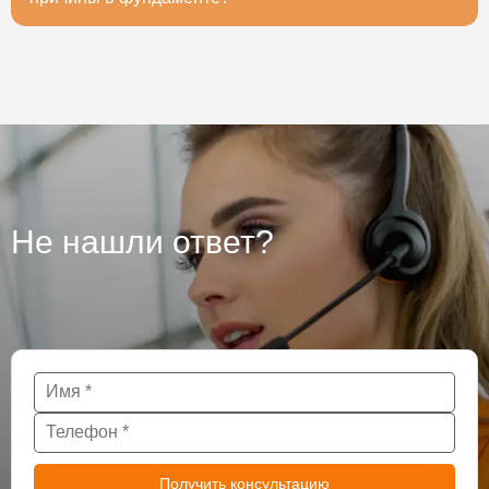
исследований вы будете уверены на 100%, стоит ли
строить дом.
Для точного ответа необходимо провести
исследование фундаменты. Чаще всего причиной
бывают проблемы с грунтом, некачественным
фундаментов, или неграмотно возведенным
основанием, если с фундаментов все в порядке, то
причина может быть в самой конструкции, а так же
ее элементов. В этом случае стоит провести полное
обследования здания, пока не поздно. После
обследования проблемы можно устранить,
Не нашли ответ?
усилением конструкции в слабых местах, а трещины
исправит методами иньюктирования или
торкретирования. Во время проведенное
обследования - залог надежности, долгого срока
службы конструкции и вашего спокойствия.