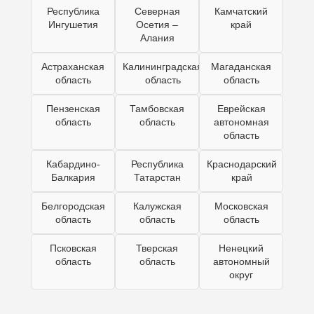
Республика
Северная
Камчатский
Ингушетия
Осетия –
край
Алания
Астраханская
Калининградская
Магаданская
область
область
область
Пензенская
Тамбовская
Еврейская
область
область
автономная
область
Кабардино-
Республика
Краснодарский
Балкария
Татарстан
край
Белгородская
Калужская
Московская
область
область
область
Псковская
Тверская
Ненецкий
область
область
автономный
округ