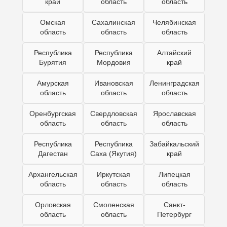
край
область
область
Омская
Сахалинская
Челябинская
область
область
область
Республика
Республика
Алтайский
Бурятия
Мордовия
край
Амурская
Ивановская
Ленинградская
область
область
область
Оренбургская
Свердловская
Ярославская
область
область
область
Республика
Республика
Забайкальский
Дагестан
Саха (Якутия)
край
Архангельская
Иркутская
Липецкая
область
область
область
Орловская
Смоленская
Санкт-
область
область
Петербург