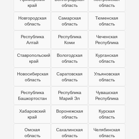
край
область
область
Новгородская
Самарская
Тюменская
область
область
область
Республика
Республика
Чеченская
Алтай
Коми
Республика
Ставропольский
Вологодская
Курганская
край
область
область
Новосибирская
Саратовская
Ульяновская
область
область
область
Республика
Республика
Чувашская
Башкортостан
Марий Эл
Республика
Хабаровский
Воронежская
Курская
край
область
область
Омская
Сахалинская
Челябинская
область
область
область