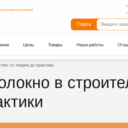
З
 усилению конструкций
С
Поиск
ании
Цены
Товары
Наши работы
Отз
тве: от теории до практики
олокно в строите
актики