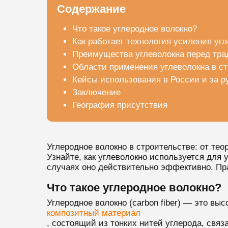
Содержание
Что такое углеродное волокно?
Как работает технология усиления уг
Преимущества углеволокна перед тр
Области применения углеволокна в с
Кейсы использования в России и за 
Заключение
География присутствия
Углеродное волокно в строительстве: от тео
Узнайте, как углеволокно используется для
случаях оно действительно эффективно. Пр
Что такое углеродное волокно?
Углеродное волокно (carbon fiber) — это вы
композитный материал
, состоящий из тонких нитей углерода, свя