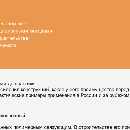
леволокном?
адиционными методами
троительстве
рубежом
рии до практики
 усиления конструкций, какие у него преимущества пере
актические примеры применения в России и за рубежом
сокопрочный
занных полимерным связующим. В строительстве его прим