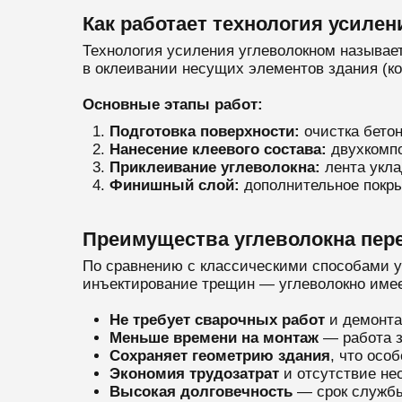
Как работает технология усиле
Технология усиления углеволокном называет
в оклеивании несущих элементов здания (ко
Основные этапы работ:
Подготовка поверхности:
очистка бетон
Нанесение клеевого состава:
двухкомпо
Приклеивание углеволокна:
лента укла
Финишный слой:
дополнительное покры
Преимущества углеволокна пер
По сравнению с классическими способами у
инъектирование трещин — углеволокно име
Не требует сварочных работ
и демонта
Меньше времени на монтаж
— работа з
Сохраняет геометрию здания
, что осо
Экономия трудозатрат
и отсутствие не
Высокая долговечность
— срок службы 