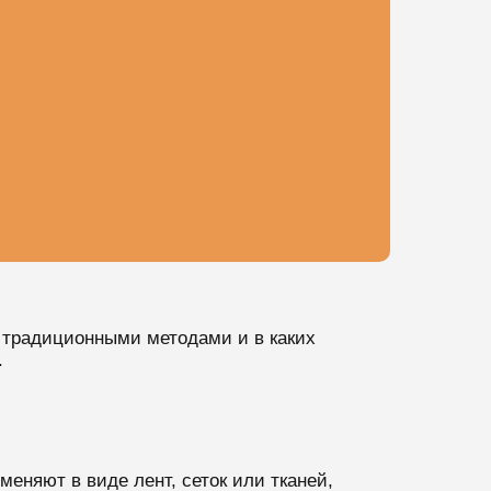
д традиционными методами и в каких
.
еняют в виде лент, сеток или тканей,