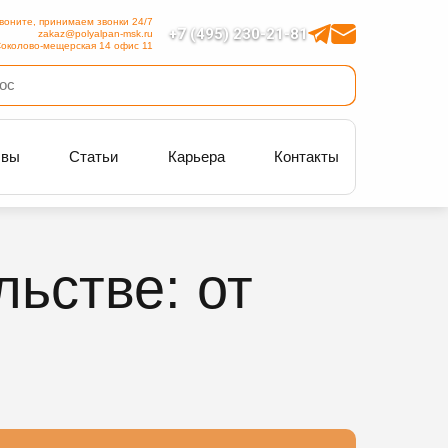
воните, принимаем звонки 24/7
+7 (495) 230-21-81
zakaz@polyalpan-msk.ru
околово-мещерская 14 офис 11
ывы
Статьи
Карьера
Контакты
льстве: от