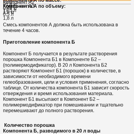
Компонента А по массе:
Компонент А2
21,4 кг
Компонент А3
Компонента А по объему:
0,44 кг
17,5 л
1,8 кг
0,5 л
1,8 л
Смесь компонентов А должна быть использована в
течение 4 часов.
Приготовление компонента Б
Компонент Б получается в результате растворения
порошка Компонента Б1 в Компоненте Б2 –
(полимермодификатор). В 20 л Компонента Б2
растворяют Компонент Б1 (порошок) в количестве, в
зависимости от необходимого времени
гелеобразования, цели и условия применения, согласно
таблице. От количества компонента Б1 зависит скорость
отверждения и время использования материала.
Компонент Б1 высыпают в Компонент Б2 –
полимермодификатор при помешивании и тщательно
перемешивают до полного растворения.
Количество порошка
Компонента Б, разводимого в 20 л воды