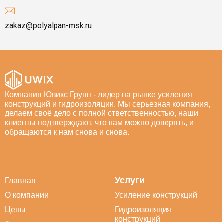
zakaz@polyalpan-msk.ru
Компания Ювикс Групп - лидер на рынке усиления
конструкций и гидроизоляции. Мы серьезная компания,
делаем своё дело с полной ответственностью, наши
клиенты подтверждают, что нам можно доверять, и
обращаются к нам снова и снова.
Услуги
Главная
О компании
Усиление конструкций
Цены
Гидроизоляция
конструкций