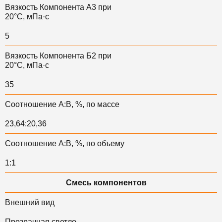
Вязкость Компонента А3 при
20°С, мПа·с
5
Вязкость Компонента Б2 при
20°С, мПа·с
35
Соотношение А:В, %, по массе
23,64:20,36
Соотношение А:В, %, по объему
1:1
Смесь компонентов
Внешний вид
Прозрачная светло-