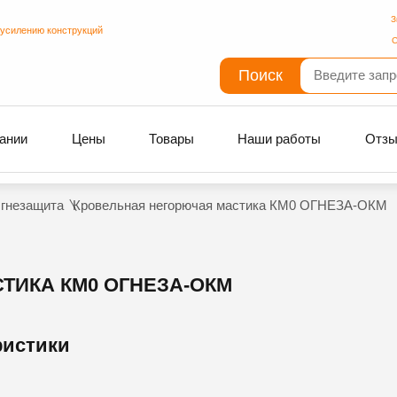
З
 усилению конструкций
С
Поиск
ании
Цены
Товары
Наши работы
Отз
гнезащита
Кровельная негорючая мастика КМ0 ОГНЕЗА-ОКМ
ТИКА КМ0 ОГНЕЗА-ОКМ
ристики