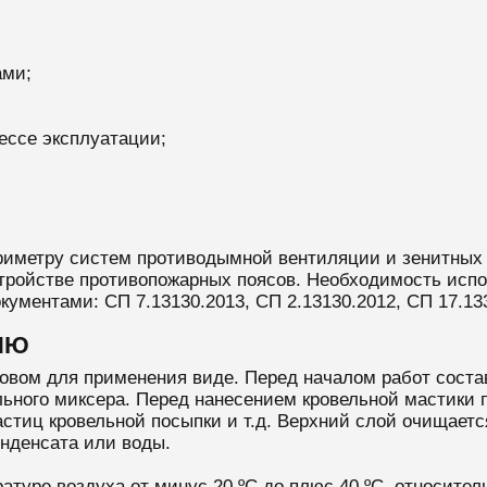
ами;
ессе эксплуатации;
иметру систем противодымной вентиляции и зенитных ф
устройстве противопожарных поясов. Необходимость исп
ументами: СП 7.13130.2013, СП 2.13130.2012, СП 17.13
ИЮ
товом для применения виде. Перед началом работ соста
ьного миксера. Перед нанесением кровельной мастики 
астиц кровельной посыпки и т.д. Верхний слой очищает
онденсата или воды.
атуре воздуха от минус 20 ºС до плюс 40 ºС, относител