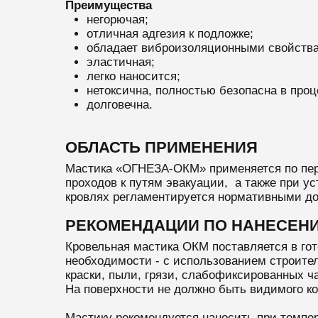
Преимущества
негорючая;
отличная адгезия к подложке;
обладает виброизоляционными свойств
эластичная;
легко наносится;
нетоксична, полностью безопасна в проц
долговечна.
ОБЛАСТЬ ПРИМЕНЕНИЯ
Мастика «ОГНЕЗА-ОКМ» применяется по пер
проходов к путям эвакуации, а также при 
кровлях регламентируется нормативными док
РЕКОМЕНДАЦИИ ПО НАНЕСЕН
Кровельная мастика ОКМ поставляется в го
необходимости - с использованием строител
краски, пыли, грязи, слабофиксированных ч
На поверхности не должно быть видимого к
Мастику рекомендуется наносить при темпер