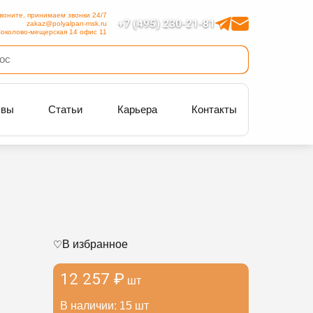
воните, принимаем звонки 24/7
+7 (495) 230-21-81
zakaz@polyalpan-msk.ru
околово-мещерская 14 офис 11
ывы
Статьи
Карьера
Контакты
В избранное
12 257 ₽
шт
В наличии: 15 шт