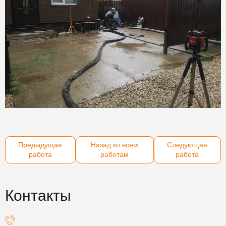
Предыдущая
Назад ко всем
Следующая
работа
работам
работа
Контакты