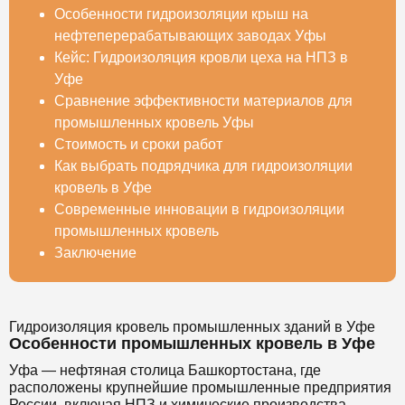
Особенности гидроизоляции крыш на
нефтеперерабатывающих заводах Уфы
Кейс: Гидроизоляция кровли цеха на НПЗ в
Уфе
Сравнение эффективности материалов для
промышленных кровель Уфы
Стоимость и сроки работ
Как выбрать подрядчика для гидроизоляции
кровель в Уфе
Современные инновации в гидроизоляции
промышленных кровель
Заключение
Гидроизоляция кровель промышленных зданий в Уфе
Особенности промышленных кровель в Уфе
Уфа — нефтяная столица Башкортостана, где
расположены крупнейшие промышленные предприятия
России, включая НПЗ и химические производства.