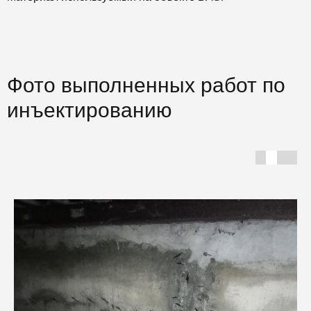
Фото выполненных работ по
инъектированию
Г
С
Ф
ш
И