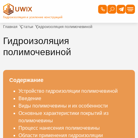
Главная
Статьи
Гидроизоляция полимочевиной
Гидроизоляция
полимочевиной
Содержание
Устройство гидроизоляции полимочевиной
Введение
Виды полимочевины и их особенности
Основные характеристики покрытий из
полимочевины
Процесс нанесения полимочевины
Области применения гидроизоляции