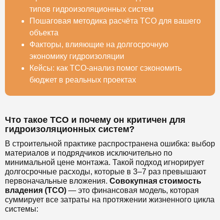
типов гидроизоляционных систем
Пошаговая методика расчёта TCO для вашего
объекта
Факторы, влияющие на долгосрочную
экономику гидроизоляции
Кейсы: как TCO-анализ помог сэкономить
бюджет в реальных проектах
Что такое TCO и почему он критичен для
гидроизоляционных систем?
В строительной практике распространена ошибка: выбор
материалов и подрядчиков исключительно по
минимальной цене монтажа. Такой подход игнорирует
долгосрочные расходы, которые в 3–7 раз превышают
первоначальные вложения.
Совокупная стоимость
владения (TCO)
— это финансовая модель, которая
суммирует все затраты на протяжении жизненного цикла
системы: