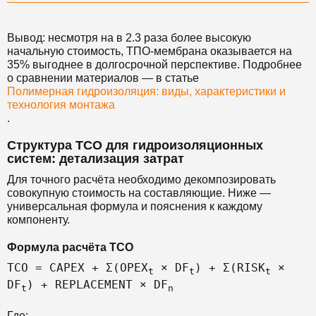
Вывод: несмотря на в 2.3 раза более высокую
начальную стоимость, ТПО-мембрана оказывается на
35% выгоднее в долгосрочной перспективе. Подробнее
о сравнении материалов — в статье
Полимерная гидроизоляция: виды, характеристики и
технология монтажа
.
Структура TCO для гидроизоляционных
систем: детализация затрат
Для точного расчёта необходимо декомпозировать
совокупную стоимость на составляющие. Ниже —
универсальная формула и пояснения к каждому
компоненту.
Формула расчёта TCO
TCO = CAPEX + Σ(OPEX
× DF
) + Σ(RISK
×
t
t
t
DF
) + REPLACEMENT × DF
t
n
Где: