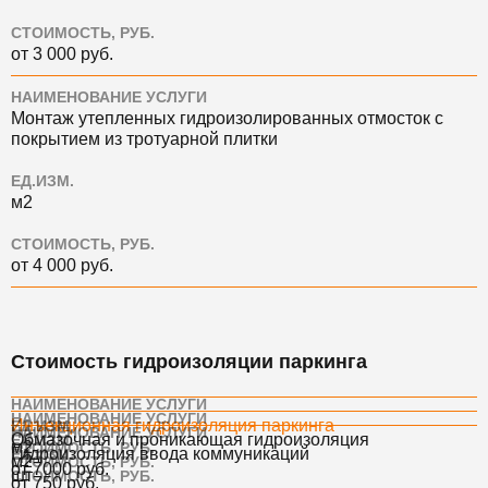
СТОИМОСТЬ, РУБ.
от 3 000 руб.
НАИМЕНОВАНИЕ УСЛУГИ
Монтаж утепленных гидроизолированных отмосток с
покрытием из тротуарной плитки
ЕД.ИЗМ.
м2
СТОИМОСТЬ, РУБ.
от 4 000 руб.
Стоимость гидроизоляции паркинга
НАИМЕНОВАНИЕ УСЛУГИ
НАИМЕНОВАНИЕ УСЛУГИ
Инъекционная гидроизоляция паркинга
ЕД.ИЗМ.
НАИМЕНОВАНИЕ УСЛУГИ
Обмазочная и проникающая гидроизоляция
ЕД.ИЗМ.
м2
СТОИМОСТЬ, РУБ.
Гидроизоляция ввода коммуникаций
ЕД.ИЗМ.
м2
СТОИМОСТЬ, РУБ.
от 7000 руб.
шт
СТОИМОСТЬ, РУБ.
от 750 руб.