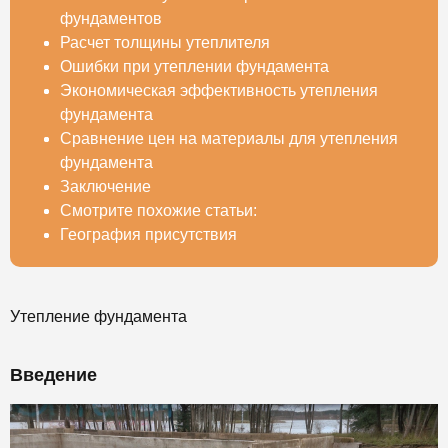
фундаментов
Расчет толщины утеплителя
Ошибки при утеплении фундамента
Экономическая эффективность утепления
фундамента
Сравнение цен на материалы для утепления
фундамента
Заключение
Смотрите похожие статьи:
География присутствия
Утепление фундамента
Введение