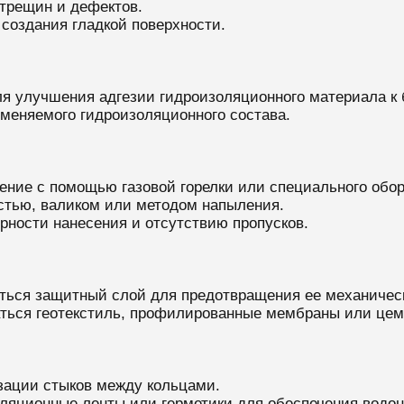
 трещин и дефектов.
создания гладкой поверхности.
я улучшения адгезии гидроизоляционного материала к 
именяемого гидроизоляционного состава.
ение с помощью газовой горелки или специального обор
истью, валиком или методом напыления.
рности нанесения и отсутствию пропусков.
ться защитный слой для предотвращения ее механическ
аться геотекстиль, профилированные мембраны или цем
зации стыков между кольцами.
яционные ленты или герметики для обеспечения водо