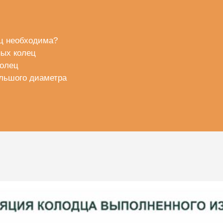
ц необходима?
ых колец
колец
льшого диаметра