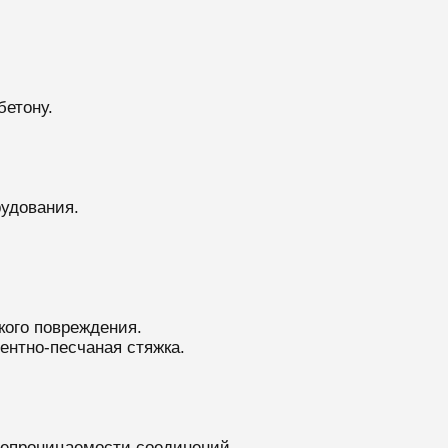
бетону.
удования.
ого повреждения.
ентно-песчаная стяжка.
непроницаемости соединений.