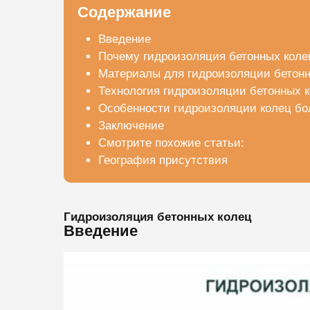
Содержание
Введение
Почему гидроизоляция бетонных коле
Материалы для гидроизоляции бетонн
Технология гидроизоляции бетонных 
Особенности гидроизоляции колец бо
Заключение
Смотрите похожие статьи:
География присутствия
Гидроизоляция бетонных колец
Введение