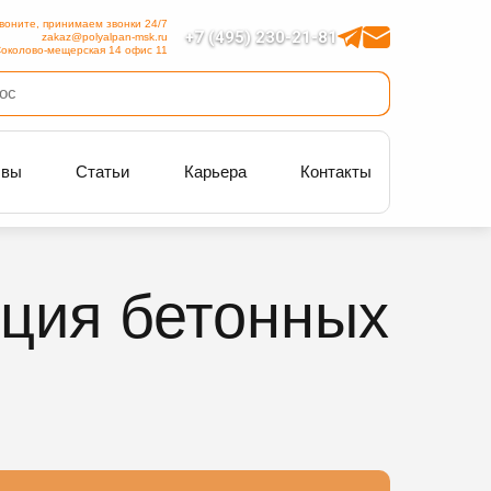
воните, принимаем звонки 24/7
+7 (495) 230-21-81
zakaz@polyalpan-msk.ru
околово-мещерская 14 офис 11
ывы
Статьи
Карьера
Контакты
ция бетонных