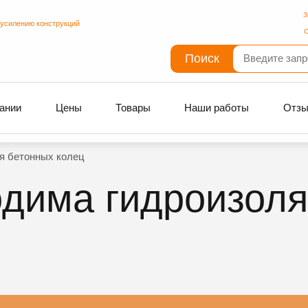
З
 усилению конструкций
С
Поиск
ании
Цены
Товары
Наши работы
Отз
я бетонных колец
одима гидроизоля