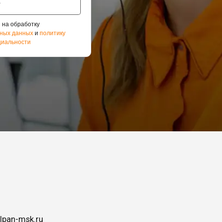
 на обработку
ных данных
и
политику
иальности
lpan-msk.ru