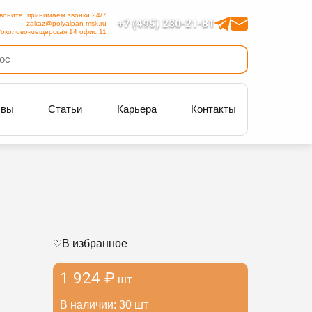
воните, принимаем звонки 24/7
+7 (495) 230-21-81
zakaz@polyalpan-msk.ru
околово-мещерская 14 офис 11
ывы
Статьи
Карьера
Контакты
В избранное
1 924 ₽
шт
В наличии: 30 шт