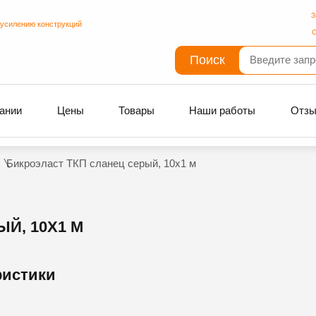
З
 усилению конструкций
С
Поиск
ании
Цены
Товары
Наши работы
Отз
Бикроэласт ТКП сланец серый, 10х1 м
Й, 10Х1 М
ристики