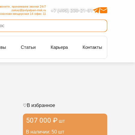
воните, принимаем звонки 24/7
+7 (495) 230-21-81
zakaz@polyalpan-msk.ru
околово-мещерская 14 офис 11
ывы
Статьи
Карьера
Контакты
В избранное
507 000 ₽
шт
В наличии: 50 шт