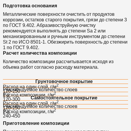
Подготовка основания
Металлические поверхности очистить от продуктов
коррозии, остатков старого покрытия, грязи до степени 3
по ГОСТ 9.402. Абразивоструйную очистку
рекомендуется выполнять до степени Sa 2 или
механизированным и ручным инструментом до степени
St 2 по ИСО 8501-1. Обезжирить поверхность до степени
1 по ГОСТ 9.402.
Расчет количества композиции
Количество композиции рассчитывается исходя из
объема работ согласно расходу материала.
Грунтовочное покрытие
2
Расход на один слой, г/м
Рекомендуемое количество слоев
120-150
2
Расход композиции, г/м
1-2
Самостоятельное покрытие
120-300
2
Расход на один слой, г/м
Рекомендуемое количество слоев
120-150
2
Расход композиции, г/м
2-3
240-450
Приготовление композиции