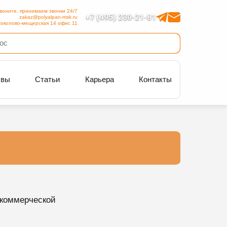
воните, принимаем звонки 24/7
+7 (495) 230-21-81
zakaz@polyalpan-msk.ru
околово-мещерская 14 офис 11
ывы
Статьи
Карьера
Контакты
 коммерческой