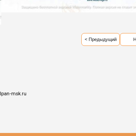
< Предыдущий
Н
lpan-msk.ru