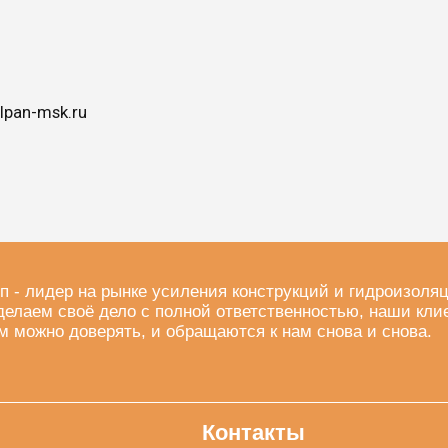
lpan-msk.ru
п - лидер на рынке усиления конструкций и гидроизоля
делаем своё дело с полной ответственностью, наши кли
м можно доверять, и обращаются к нам снова и снова.
Контакты