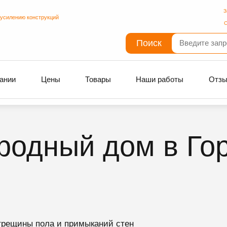
З
 усилению конструкций
С
Поиск
ании
Цены
Товары
Наши работы
Отз
ородный дом в Г
трещины пола и примыканий стен