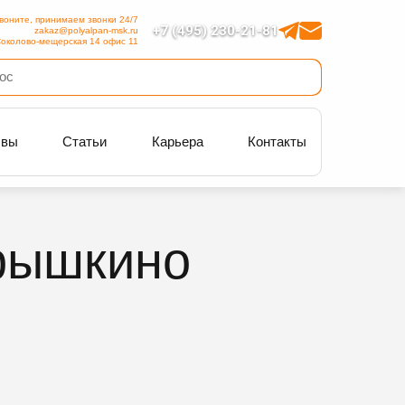
воните, принимаем звонки 24/7
+7 (495) 230-21-81
zakaz@polyalpan-msk.ru
околово-мещерская 14 офис 11
ывы
Статьи
Карьера
Контакты
орышкино