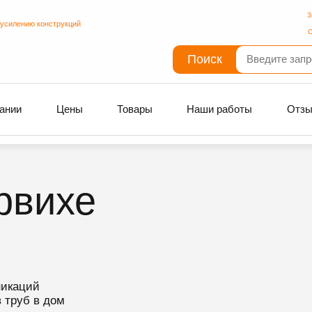
З
 усилению конструкций
С
Поиск
ании
Цены
Товары
Наши работы
Отз
рвихе
никаций
 труб в дом