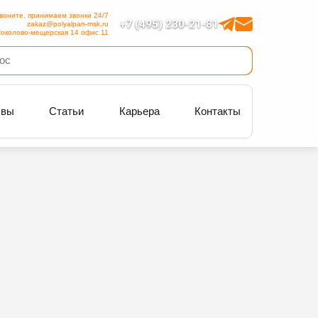
воните, принимаем звонки 24/7
+7 (495) 230-21-81
zakaz@polyalpan-msk.ru
околово-мещерская 14 офис 11
ывы
Статьи
Карьера
Контакты