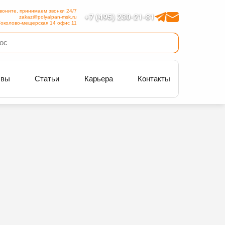
воните, принимаем звонки 24/7
+7 (495) 230-21-81
zakaz@polyalpan-msk.ru
околово-мещерская 14 офис 11
ывы
Статьи
Карьера
Контакты