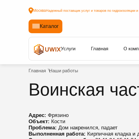
Москва
Надежный поставщик услуг и товаров по гидроизоляции и
Каталог
Услуги
Главная
О комп
Главная
Наши работы
Воинская час
Адрес:
Фрязино
Объект:
Кости
Проблема:
Дом накренился, падает
Выполненная работа:
Кирпичная кладка и 