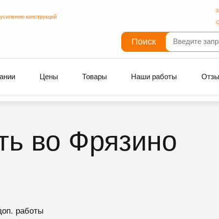
З
 усилению конструкций
С
Поиск
ании
Цены
Товары
Наши работы
Отз
ть во Фрязино
доп. работы