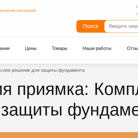
З
 усилению конструкций
С
Поиск
ании
Цены
Товары
Наши работы
Отз
ксное решение для защиты фундамента
я приямка: Комп
 защиты фундам