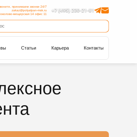
воните, принимаем звонки 24/7
+7 (495) 230-21-81
zakaz@polyalpan-msk.ru
околово-мещерская 14 офис 11
ывы
Статьи
Карьера
Контакты
лексное
ента