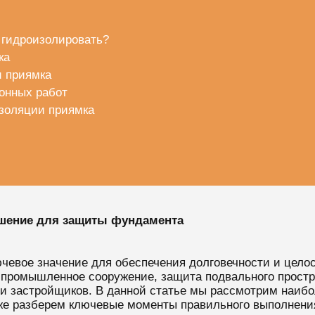
о гидроизолировать?
ка
и приямка
онных работ
золяции приямка
ешение для защиты фундамента
чевое значение для обеспечения долговечности и целос
 промышленное сооружение, защита подвального простр
 и застройщиков. В данной статье мы рассмотрим наи
кже разберем ключевые моменты правильного выполнения