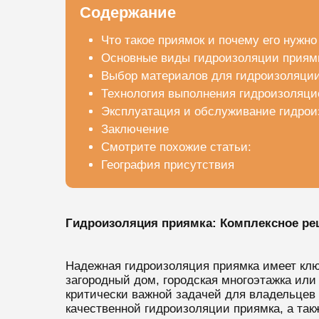
Содержание
Что такое приямок и почему его нужн
Основные виды гидроизоляции приям
Выбор материалов для гидроизоляци
Технология выполнения гидроизоляци
Эксплуатация и обслуживание гидрои
Заключение
Смотрите похожие статьи:
География присутствия
Гидроизоляция приямка: Комплексное р
Надежная гидроизоляция приямка имеет клю
загородный дом, городская многоэтажка или
критически важной задачей для владельцев
качественной гидроизоляции приямка, а та