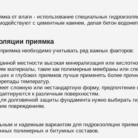
ка от влаги - использование специальных гидроизоляц
имодействуют с цементным камнем, делая бетон водонеп
оляции приямка
приямка необходимо учитывать ряд важных факторов:
 данной местности высокая минерализация или кислотно
иям материалы, такие как полимерные мембраны или сп
ьших и глубоких приямков лучше применять более проч
ерепады температур.
меет сложную или нестандартную форму, предпочтение 
даптируются к различным поверхностям.
Для долговечной защиты фундамента нужно выбирать г
ким повреждениям.
льным и надежным вариантом для гидроизоляции приямк
енных полимерных и битумных составов.