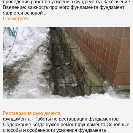
проведения работ по усилению
фундамент
а Заключение
Введение: важность прочного
фундамент
а
фундамент
является основой ...
Посмотреть
Реставрация
фундамент
а
фундамент
а - Работы по реставрации
фундамент
ов
Содержание Когда нужен ремонт
фундамент
а Основные
способы и особенности усиления
фундамент
а