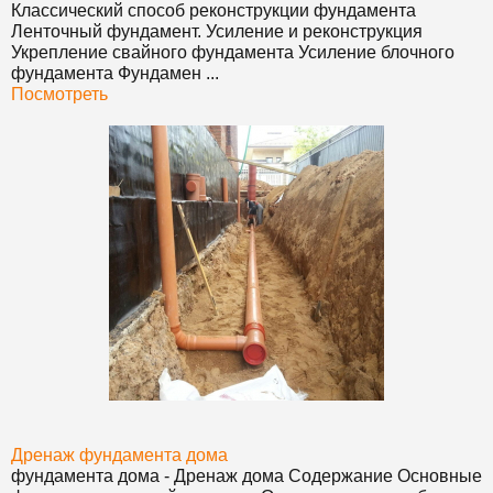
Классический способ реконструкции
фундамент
а
Ленточный
фундамент
. Усиление и реконструкция
Укрепление свайного
фундамент
а Усиление блочного
фундамент
а Фундамен ...
Посмотреть
Дренаж
фундамент
а дома
фундамент
а дома - Дренаж дома Содержание Основные