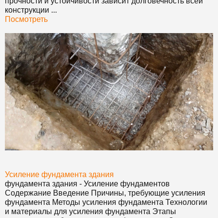
прочности и устойчивости зависит долговечность всей
конструкции ...
Посмотреть
Усиление
фундамент
а здания
фундамент
а здания - Усиление
фундамент
ов
Содержание Введение Причины, требующие усиления
фундамент
а Методы усиления
фундамент
а Технологии
и материалы для усиления
фундамент
а Этапы