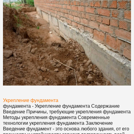
Укрепление
фундамент
а
фундамент
а - Укрепление
фундамент
а Содержание
Введение Причины, требующие укрепления
фундамент
а
Методы укрепления
фундамент
а Современные
технологии укрепления
фундамент
а Заключение
Введение
фундамент
- это основа любого здания, от его