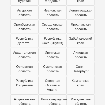
Бурятия
Мордовия
край
Амурская
Ивановская
Ленинградская
область
область
область
Оренбургская
Свердловская
Ярославская
область
область
область
Республика
Республика
Забайкальский
Дагестан
Саха (Якутия)
край
Архангельская
Иркутская
Липецкая
область
область
область
Орловская
Смоленская
Санкт-
область
область
Петербург
Республика
Северная
Камчатский
Ингушетия
Осетия –
край
Алания
Астраханская
Калининградская
Магаданская
область
область
область