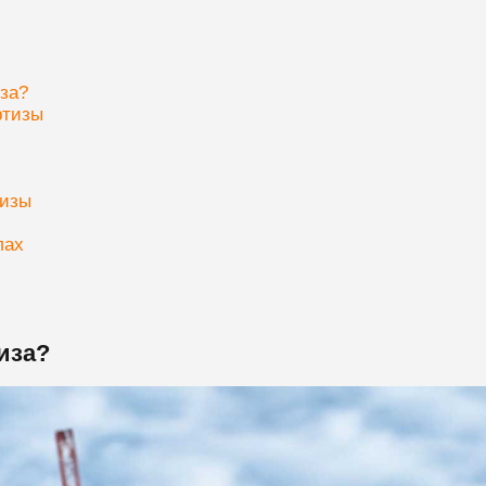
за?
ртизы
тизы
лах
иза?