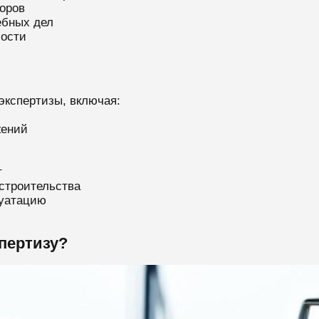
оров
ебных дел
мости
ы
кспертизы, включая:
жений
т
строительства
луатацию
пертизу?