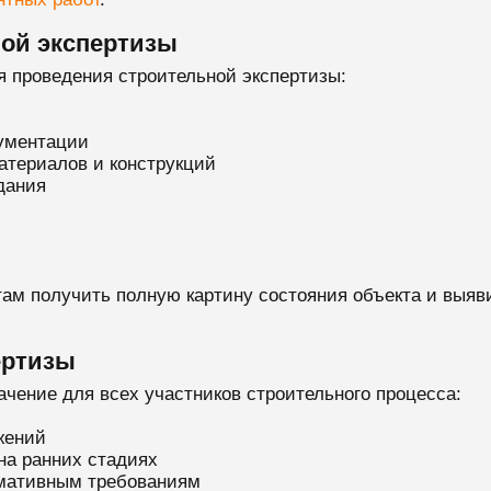
ой экспертизы
 проведения строительной экспертизы:
кументации
атериалов и конструкций
дания
там получить полную картину состояния объекта и выя
ертизы
ачение для всех участников строительного процесса:
жений
на ранних стадиях
рмативным требованиям