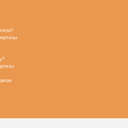
ртиза?
пертизы
у?
ертизы
делах