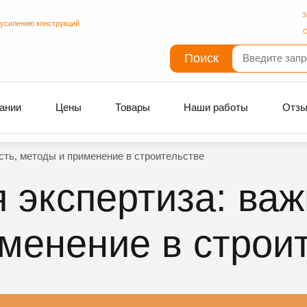
З
 усилению конструкций
С
Поиск
ании
Цены
Товары
Наши работы
Отз
сть, методы и применение в строительстве
 экспертиза: важ
менение в строи