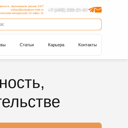
воните, принимаем звонки 24/7
+7 (495) 230-21-81
zakaz@polyalpan-msk.ru
околово-мещерская 14 офис 11
ывы
Статьи
Карьера
Контакты
ность,
тельстве