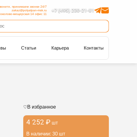
воните, принимаем звонки 24/7
+7 (495) 230-21-81
zakaz@polyalpan-msk.ru
околово-мещерская 14 офис 11
ывы
Статьи
Карьера
Контакты
В избранное
4 252 ₽
шт
В наличии: 30 шт