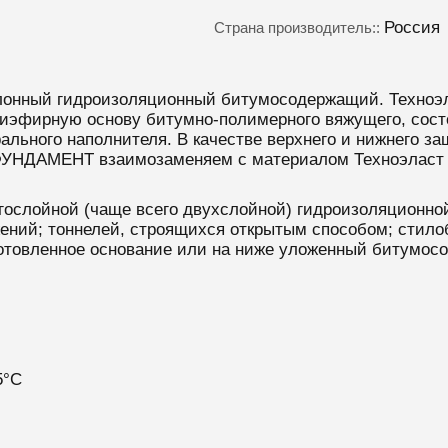
Россия
Страна производитель::
лонный гидроизоляционный битумосодержащий. Техно
олиэфирную основу битумно-полимерного вяжущего, сост
ального наполнителя. В качестве верхнего и нижнего з
ФУНДАМЕНТ взаимозаменяем с материалом Техноэласт Э
гослойной (чаще всего двухслойной) гидроизоляционн
ений; тоннелей, строящихся открытым способом; стилоба
готовленное основание или на ниже уложенный битумос
5°C