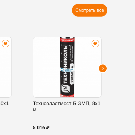
Смотреть все
10х1
Техноэластмост Б ЭМП, 8х1
Техн
м
20х1
5 016 ₽
6 524