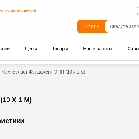
З
 усилению конструкций
С
Поиск
ании
Цены
Товары
Наши работы
Отз
Техноэласт Фундамент ЭПП (10 х 1 м)
0 Х 1 М)
ристики