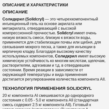
ОПИСАНИЕ И ХАРАКТЕРИСТИКИ
ОПИСАНИЕ
Солидкрил (Solidcryl)
— это четырехкомпонентный
инъекционный гель на основе акрилата или
метакрилата, отвердевающий с высокой
компрессионной прочностью.
Solidcryl
имеет очень
низкую вязкость смеси, близкую к вязкости воды,
применяется для стабилизации почвы или щебня, для
связывания мокрого песка, а также для инъекции в
кирпичную кладку. Благодаря высокому качеству
используемых компонентов,
Солидкрил
имеет высокую
химическую устойчивость ко многим кислотам, щелочам,
растворителям, адгезивам и т.д. в отвердевшем
состоянии. Время реакции в зависимости от
окружающей температуры и вида применения
достигается регулированием количества компонента AII.
ТЕХНОЛОГИЯ ПРИМЕНЕНИЯ SOLIDCRYL
20 кг компонента AI смешиваются до однородного
состояния с 0.05 - 5.0 кг компонента AII (стандартная
смесь содержит 2.5 кг компонента AII). Готовый к