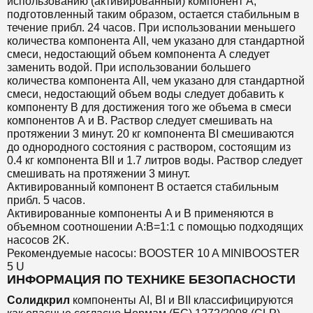
использованию (активированный) компонент A,
подготовленный таким образом, остается стабильным в
течение прибл. 24 часов. При использовании меньшего
количества компонента AII, чем указано для стандартной
смеси, недостающий объем компонента А следует
заменить водой. При использовании большего
количества компонента AII, чем указано для стандартной
смеси, недостающий объем воды следует добавить к
компоненту B для достижения того же объема в смеси
компонентов А и В. Раствор следует смешивать на
протяжении 3 минут. 20 кг компонента BI смешиваются
до однородного состояния с раствором, состоящим из
0.4 кг компонента BII и 1.7 литров воды. Раствор следует
смешивать на протяжении 3 минут.
Активированный компонент B остается стабильным
прибл. 5 часов.
Активированные компоненты A и B применяются в
объемном соотношении A:B=1:1 с помощью подходящих
насосов 2K.
Рекомендуемые насосы: BOOSTER 10 A MINIBOOSTER
5 U
ИНФОРМАЦИЯ ПО ТЕХНИКЕ БЕЗОПАСНОСТИ
Солидкрил
компоненты AI, BI и BII классифицируются