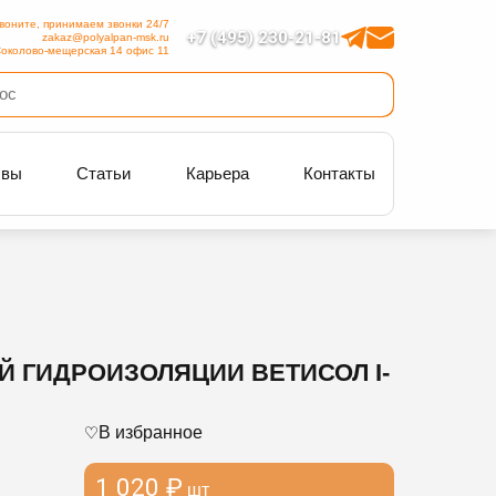
воните, принимаем звонки 24/7
+7 (495) 230-21-81
zakaz@polyalpan-msk.ru
околово-мещерская 14 офис 11
ывы
Статьи
Карьера
Контакты
 ГИДРОИЗОЛЯЦИИ ВЕТИСОЛ I-
В избранное
1 020 ₽
шт