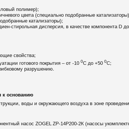
иловый полимер);
ричневого цвета (специально подобранные катализаторы)
подобранные катализаторы);
диен-стирольная дисперсия, в качестве компонента D до
ующие свойства;
0
0
тации готового покрытия – от -10
С до +50
С;
грибковому разрушению.
я к основанию
трукции, воды и окружающего воздуха в зоне проведени
нентный насос ZOGEL ZP-14P200-2К (насосы укомплект