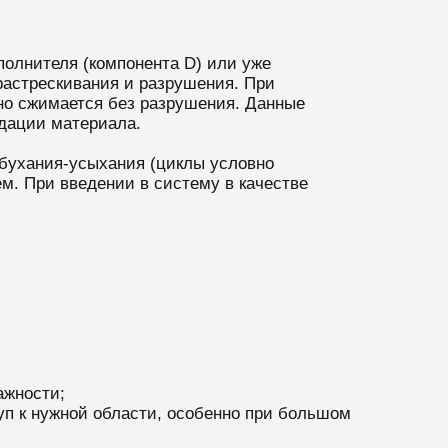
полнителя (компонента D) или уже
 растрескивания и разрушения. При
но сжимается без разрушения. Данные
адации материала.
абухания-усыхания (циклы условно
м. При введении в систему в качестве
ажности;
п к нужной области, особенно при большом