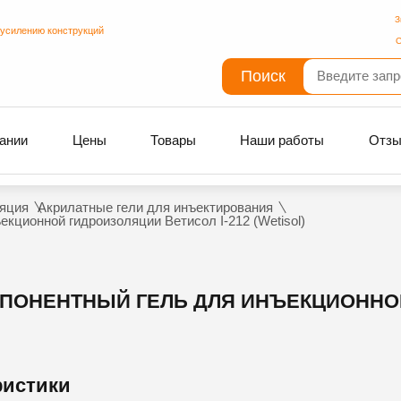
З
 усилению конструкций
С
Поиск
ании
Цены
Товары
Наши работы
Отз
яция
Акрилатные гели для инъектирования
ционной гидроизоляции Ветисол I-212 (Wetisol)
ОНЕНТНЫЙ ГЕЛЬ ДЛЯ ИНЪЕКЦИОННОЙ
ристики