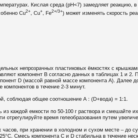
мпературах. Кислая среда (рН<7) замедляет реакцию, в 
2+
+
2+/3+
собенно Cu
, Cu
, Fe
) может изменять скорость ре
дельных непрозрачных пластиковых ёмкостях с крышкам
вляют компонент В согласно данных в таблицах 1 и 2. 
понент D (массой равной массе компонента А). Далее д
 компонентов в течение 2-3 минут.
й, соблюдая общее соотношение А : (D+вода) = 1:1.
из каждой емкости по 50-100 г раствора и смешайте их 
ти отрегулируйте время гелеобразования путем увелич
х часов, при хранении в холодном и сухом месте – до с
25°С. Смесь компонента С и D стабильна в течение неск