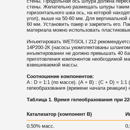
стены. Продольная ось шпура должна пересе
стены. Желательно размещать шпуры таким 
горизонтального шва ось, на которой находя
угол), выше на 50-60 мм. Для вертикальной 
60 мм. Установить пакер и закрепить его. П
материала можно использовать пластиковые
Инъектировать WETISOL I 212 рекомендуетс
14P200-2К (насосы укомплектованы шлангом,
инъектировании не должно превышать 40 ба
приготовления компонентов необходимой ма
взвешиваемой массы.
Соотношение компонентов:
A : D = 1:1 (по массе). (А + B) : (С + D) =
гелеобразования (времени начала реакции)
Таблица 1. Время гелеобразования при 22
Катализатор (компонент B)
И
0,50% масс.
0