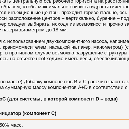
кать центральную ось рабочего горизонта на расстояни
образом, чтобы максимально снизить гидростатическое
тся инъекционные центры, проходит горизонтально, ось 
оси расположение центров – вертикально, бурение – под
акер следует выбирать, исходя из возможности прочно за
 пакеры диаметром до 18 мм.
я с использованием двухкомпонентного насоса, наприм
 краномсмесителем, насадкой на пакер, манометром) (с
р, в противном случае возможно разрушение структуры 
ссы на объекте необходимо иметь весы, обеспечивающи
 1:1 (по массе) Добавку компонентов В и С рассчитывают 
 на суммарную массу компонентов А+D в соответствии 
оС (для системы, в которой компонент D – вода)
нициатор (компонент С)
,50% масс.