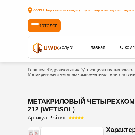
Москва
Надежный поставщик услуг и товаров по гидроизоляции и
Каталог
Услуги
Главная
О комп
Главная
Гидроизоляция
Инъекционная гидроизол
Метакриловый четырехкомпонентный гель для инъек
МЕТАКРИЛОВЫЙ ЧЕТЫРЕХКОМП
212 (WETISOL)
Артикул:
Рейтинг:
Характе