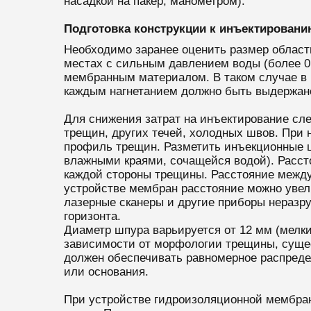
насадкой на пакер, манометром).
Подготовка конструкции к инъектирован
Необходимо заранее оценить размер области
местах с сильным давлением воды (более 0
мембранным материалом. В таком случае в 
каждым нагнетанием должно быть выдержано
Для снижения затрат на инъектирование сл
трещин, других течей, холодных швов. При 
профиль трещин. Разметить инъекционные ц
влажными краями, сочащейся водой). Рассто
каждой стороны трещины. Расстояние между 
устройстве мембран расстояние можно увели
лазерные сканеры и другие приборы неразр
горизонта.
Диаметр шпура варьируется от 12 мм (мелки
зависимости от морфологии трещины, сущес
должен обеспечивать равномерное распреде
или основания.
При устройстве гидроизоляционной мембра