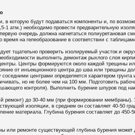
ию
, в которую будут подаваться компоненты и, по возмо
,5-1 атм.) необходимо провести предварительную изо
первую очередь должна нагнетаться полиуретановая см
 время на гелеобразование в соответствии с таблицам
едует тщательно проверить изолируемый участок и окр
необходимости выполнить демонтаж рыхлого слоя кирпич
ентры. Центры формируются около каждой трещины или
яние от инъекционного центра до шва или трещины долж
соседними центрами определяется характером грунта и 
чивать, но не более чем на 100 мм. Подготовить рабоч
ушающего контроля). Выполнить бурение шпуров под нак
й ремонт) до 30-40 мм (при формировании мембраны). 
твующей изоляции, в среднем он составляет 40-50 гра
ление материала. Глубина бурения составляет до 450-5
ны или ремонте существующей глубина бурения может 