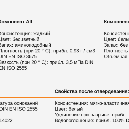
Компонент AII
Компонен
Консистенция: жидкий
Консистен
Цвет: бесцветный
Цвет: бел
Запах: аминоподобный
Запах: без
Плотность (при 20 ° C): прибл. 0,93 г / см3
Плотность (
DIN EN ISO 3675
Объемная п
Вязкость (при 20 ° С): прибл. 3,5 мПа DIN
EN ISO 2555
Свойства после отвердевания
ратура оснований
Консистенция: мягко-эластична
 DIN EN ISO 2555
Цвет: белый
Удлинение при разрыве: прибл.
 14022
Водопоглощение: прибл. 100% D