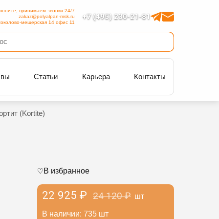
воните, принимаем звонки 24/7
+7 (495) 230-21-81
zakaz@polyalpan-msk.ru
околово-мещерская 14 офис 11
ывы
Статьи
Карьера
Контакты
ртит (Kortite)
В избранное
22 925 ₽
24 120 ₽
шт
В наличии: 735 шт