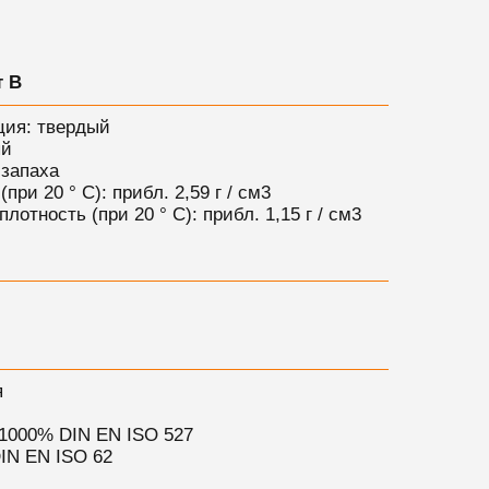
т B
ция: твердый
ый
 запаха
при 20 ° C): прибл. 2,59 г / см3
лотность (при 20 ° C): прибл. 1,15 г / см3
:
я
 1000% DIN EN ISO 527
IN EN ISO 62