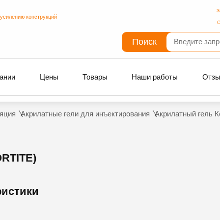
З
 усилению конструкций
С
Поиск
ании
Цены
Товары
Наши работы
Отз
яция
Акрилатные гели для инъектирования
Акрилатный гель Ко
RTITE)
ристики