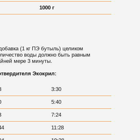
1000 г
обавка (1 кг ПЭ бутыль) целиком
Количество воды должно быть равным
райней мере 3 минуты.
отвердителя Экокрил:
8
3:30
0
5:40
3
7:24
44
11:28