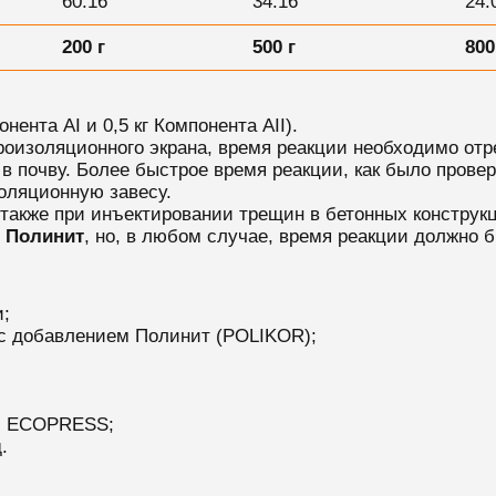
60:16
34:16
24:
200 г
500 г
800
ента AI и 0,5 кг Компонента AII).
роизоляционного экрана, время реакции необходимо отр
в почву. Более быстрое время реакции, как было прове
оляционную завесу.
также при инъектировании трещин в бетонных конструк
с
Полинит
, но, в любом случае, время реакции должно 
;
с добавлением Полинит (POLIKOR);
и
ECOPRESS;
.