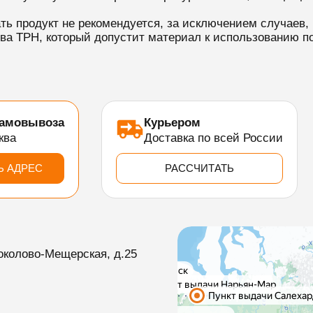
ть продукт не рекомендуется, за исключением случаев, 
ва TPH, который допустит материал к использованию по
самовывоза
Курьером
ква
Доставка по всей России
Ь АДРЕС
РАССЧИТАТЬ
околово-Мещерская, д.25