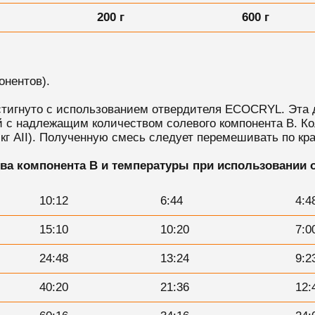
200 г
600 г
онентов).
стигнуто с использованием отвердителя ECOCRYL. Эта д
ой с надлежащим количеством солевого компонента В. 
 1 кг AII). Полученную смесь следует перемешивать по к
тва компонента B и температуры при использовании 
10:12
6:44
4:4
15:10
10:20
7:0
24:48
13:24
9:2
40:20
21:36
12: