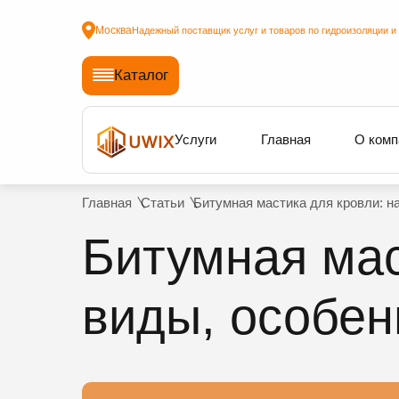
Москва
Надежный поставщик услуг и товаров по гидроизоляции и
Каталог
Услуги
Главная
О комп
Главная
Статьи
Битумная мастика для кровли: н
Битумная мас
виды, особен