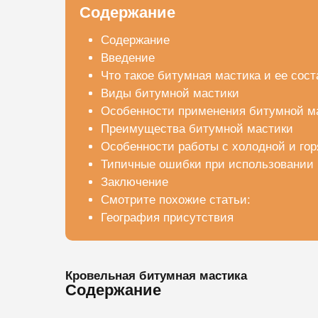
Содержание
Содержание
Введение
Что такое битумная мастика и ее сост
Виды битумной мастики
Особенности применения битумной м
Преимущества битумной мастики
Особенности работы с холодной и го
Типичные ошибки при использовании
Заключение
Смотрите похожие статьи:
География присутствия
Кровельная битумная мастика
Содержание