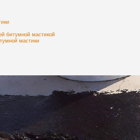
тики
ей битумной мастикой
тумной мастики