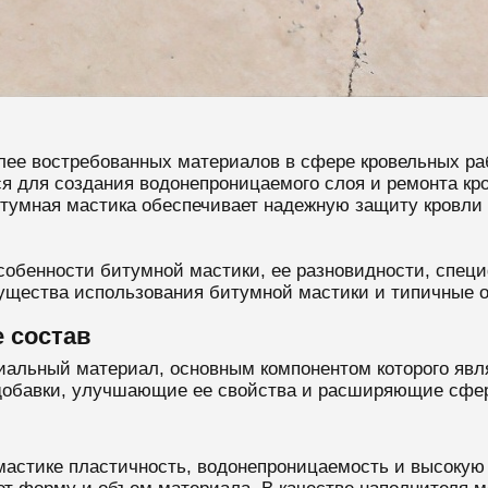
лее востребованных материалов в сфере кровельных ра
ся для создания водонепроницаемого слоя и ремонта кр
умная мастика обеспечивает надежную защиту кровли о
собенности битумной мастики, ее разновидности, спец
щества использования битумной мастики и типичные о
е состав
альный материал, основным компонентом которого явля
 добавки, улучшающие ее свойства и расширяющие сфе
астике пластичность, водонепроницаемость и высокую