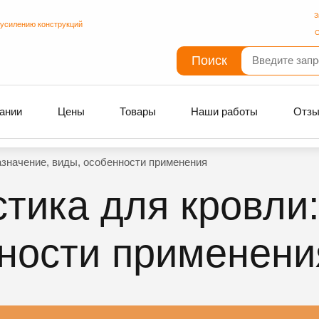
З
 усилению конструкций
С
Поиск
ании
Цены
Товары
Наши работы
Отз
азначение, виды, особенности применения
тика для кровли:
ности применени