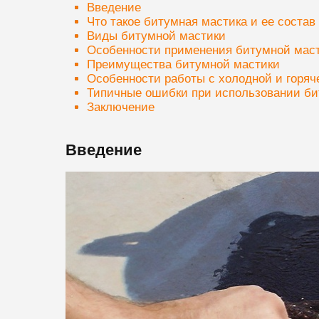
Введение
Что такое битумная мастика и ее состав
Виды битумной мастики
Особенности применения битумной мас
Преимущества битумной мастики
Особенности работы с холодной и горяч
Типичные ошибки при использовании би
Заключение
Введение