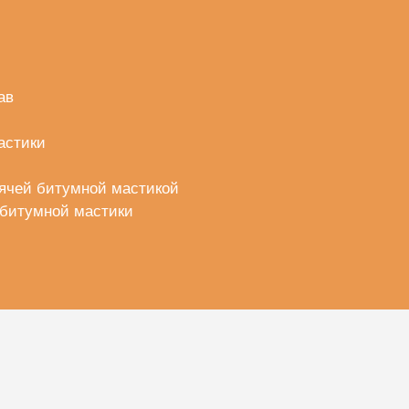
ав
астики
рячей битумной мастикой
 битумной мастики