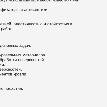
гут использоваться песок, известняк или
ификаторы и антисептики.
езией, эластичностью и стойкостью к
работ.
деленных задач:
 кровельных материалов.
бработки поверхностей.
ии.
верхностей.
ментов кровли.
го покрытия.