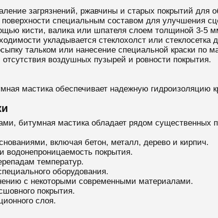
даление загрязнений, ржавчины и старых покрытий для 
 поверхности специальным составом для улучшения сц
ощью кисти, валика или шпателя слоем толщиной 3-5 м
ходимости укладывается стеклохолст или стеклосетка 
сыпку тальком или нанесение специальной краски по ма
, отсутствия воздушных пузырей и ровности покрытия.
мная мастика обеспечивает надежную гидроизоляцию кр
ки
ами, битумная мастика обладает рядом существенных 
нованиями, включая бетон, металл, дерево и кирпич.
и водонепроницаемость покрытия.
ерепадам температур.
специального оборудования.
внению с некоторыми современными материалами.
сшовного покрытия.
ционного слоя.