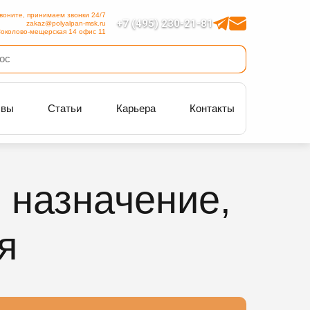
воните, принимаем звонки 24/7
+7 (495) 230-21-81
zakaz@polyalpan-msk.ru
околово-мещерская 14 офис 11
ывы
Статьи
Карьера
Контакты
 назначение,
я