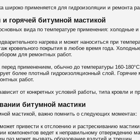
ка широко применяется для гидроизоляции и ремонта ра
 и горячей битумной мастикой
основных вида по температуре применения: холодные и 
едварительного нагрева и может наноситься при темпер
таж кровельного покрытия в любое время года. Холодны
ыбором для ремонтных работ.
 перед применением, обычно до температуры 160-180°C
рует более плотный гидроизоляционный слой. Горячие 
онтных работ.
ависит от конкретных условий работы, типа кровли и п
вании битумной мастики
мной мастикой, важно помнить о следующих моментах:
 может привести к отслоению и растрескиванию мастики
и компонентов ведет к неправильному отверждению ма
ин раз может вызвать образование вздутий и трещин.