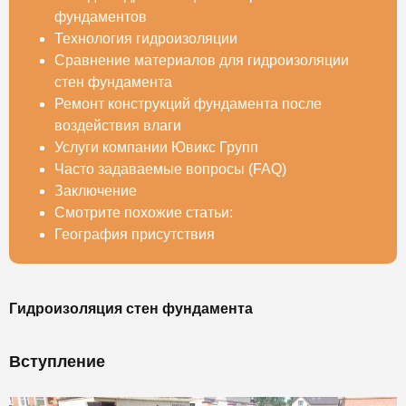
фундаментов
Технология гидроизоляции
Сравнение материалов для гидроизоляции
стен фундамента
Ремонт конструкций фундамента после
воздействия влаги
Услуги компании Ювикс Групп
Часто задаваемые вопросы (FAQ)
Заключение
Смотрите похожие статьи:
География присутствия
Гидроизоляция стен фундамента
Вступление