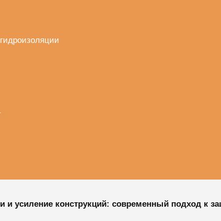
 гидроизоляции
т
 и усиление конструкций: современный подход к за