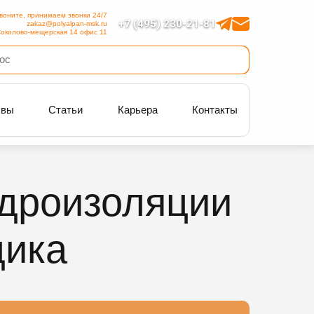
воните, принимаем звонки 24/7
+7 (495) 230-21-81
zakaz@polyalpan-msk.ru
околово-мещерская 14 офис 11
ывы
Статьи
Карьера
Контакты
идроизоляции
дика