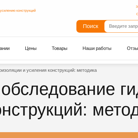
З
 усилению конструкций
С
Поиск
ании
Цены
Товары
Наши работы
Отз
изоляции и усиления конструкций: методика
 обследование г
онструкций: мето