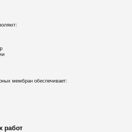
воляют:
р
ии
ных мембран обеспечивает:
х работ