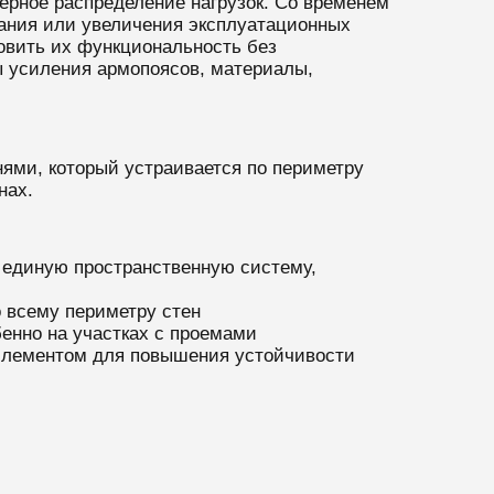
рное распределение нагрузок. Со временем
вания или увеличения эксплуатационных
овить их функциональность без
ы усиления армопоясов, материалы,
ями, который устраивается по периметру
нах.
 единую пространственную систему,
 всему периметру стен
енно на участках с проемами
элементом для повышения устойчивости