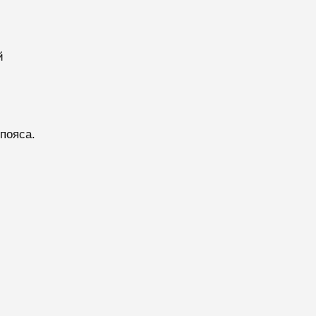
й
пояса.