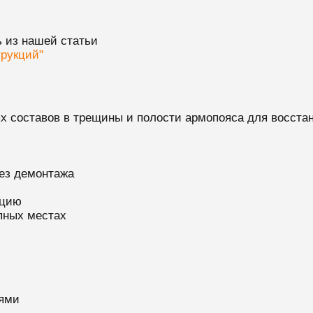
ь из нашей статьи
трукций"
х составов в трещины и полости армопояса для восстан
ез демонтажа
кцию
пных местах
лями