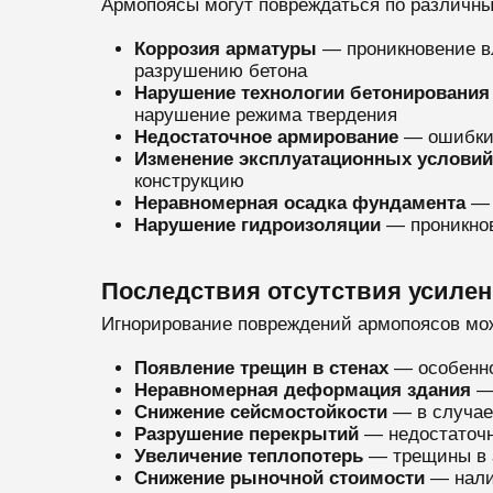
Армопоясы могут повреждаться по различн
Коррозия арматуры
— проникновение вл
разрушению бетона
Нарушение технологии бетонирования
нарушение режима твердения
Недостаточное армирование
— ошибки 
Изменение эксплуатационных условий
конструкцию
Неравномерная осадка фундамента
— 
Нарушение гидроизоляции
— проникнов
Последствия отсутствия усиле
Игнорирование повреждений армопоясов мож
Появление трещин в стенах
— особенно 
Неравномерная деформация здания
— 
Снижение сейсмостойкости
— в случае
Разрушение перекрытий
— недостаточн
Увеличение теплопотерь
— трещины в а
Снижение рыночной стоимости
— нали