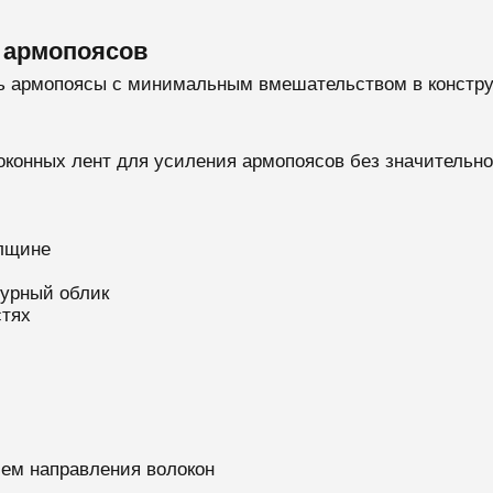
 армопоясов
ь армопоясы с минимальным вмешательством в констру
оконных лент для усиления армопоясов без значительно
олщине
урный облик
стях
ием направления волокон