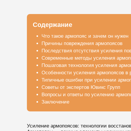
Содержание
Что такое армопояс и зачем он нужен
Причины повреждения армопоясов
Последствия отсутствия усиления по
Современные методы усиления армоп
Пошаговая технология усиления армо
Особенности усиления армопоясов в 
Типичные ошибки при усилении армо
Советы от экспертов Ювикс Групп
Вопросы и ответы по усилению армоп
Заключение
Усиление армопоясов: технологии восстано