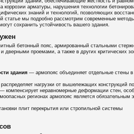
трукций зданий, обеспечивающие жесткость и равноме
-за коррозии арматуры, нарушения технологии бетониро
ецифических знаний и технологий, позволяющих восстан
той статье мы подробно рассмотрим современные метод
омогут сохранить устойчивость вашего здания.
нужен
итный бетонный пояс, армированный стальными стержн
 и дверными проемами, а также в других критических зо
сти здания
— армопояс объединяет отдельные стены в
распределяет нагрузки от вышележащих конструкций по
— компенсирует неравномерные деформации стен, особ
моопасных регионах армопояс является обязательным 
ановки плит перекрытия или стропильной системы
сов