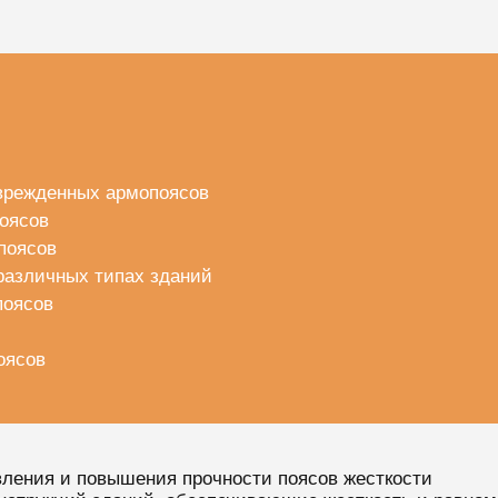
врежденных армопоясов
оясов
поясов
различных типах зданий
поясов
оясов
вления и повышения прочности поясов жесткости