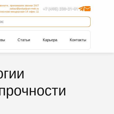
воните, принимаем звонки 24/7
+7 (495) 230-21-81
zakaz@polyalpan-msk.ru
околово-мещерская 14 офис 11
ывы
Статьи
Карьера
Контакты
огии
прочности