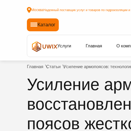
Москва
Надежный поставщик услуг и товаров по гидроизоляции и
Каталог
Услуги
Главная
О комп
Главная
Статьи
Усиление армопоясов: технологи
Усиление арм
восстановлен
поясов жестк