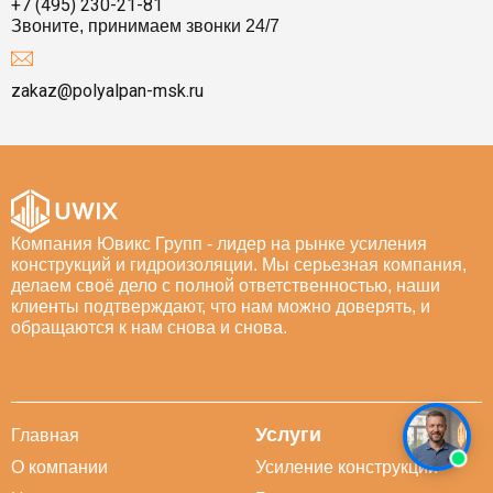
+7 (495) 230-21-81
Звоните, принимаем звонки 24/7
zakaz@polyalpan-msk.ru
Компания Ювикс Групп - лидер на рынке усиления
конструкций и гидроизоляции. Мы серьезная компания,
делаем своё дело с полной ответственностью, наши
клиенты подтверждают, что нам можно доверять, и
обращаются к нам снова и снова.
Услуги
Главная
О компании
Усиление конструкций