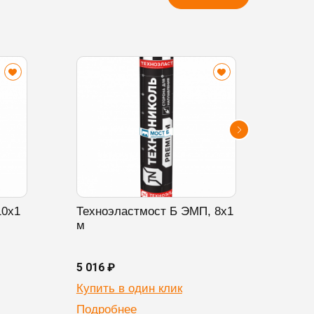
10х1
Техноэластмост Б ЭМП, 8х1
Техн
м
20х1
5 016 ₽
6 524
Купить в один клик
Купи
Подробнее
Подр