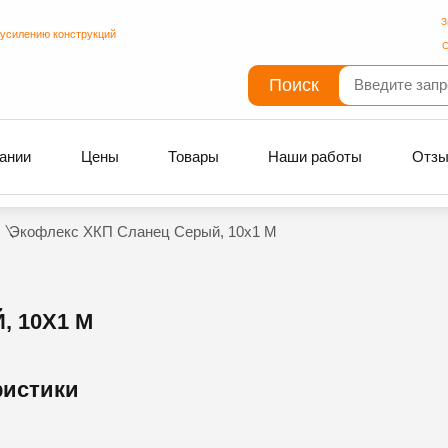
З
 усилению конструкций
С
Поиск
ании
Цены
Товары
Наши работы
Отз
Экофлекс ХКП Сланец Серый, 10х1 М
 10Х1 М
ристики