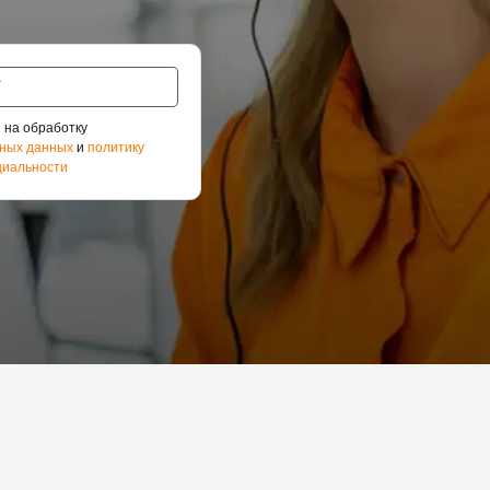
 на обработку
ных данных
и
политику
иальности