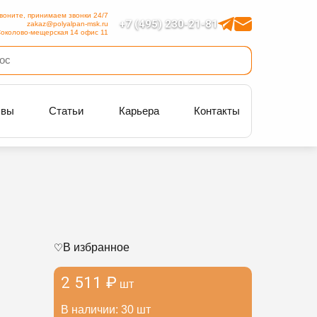
воните, принимаем звонки 24/7
+7 (495) 230-21-81
zakaz@polyalpan-msk.ru
околово-мещерская 14 офис 11
ывы
Статьи
Карьера
Контакты
В избранное
2 511 ₽
шт
В наличии: 30 шт