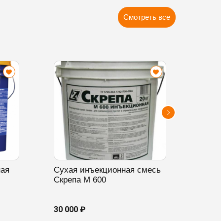
Смотреть все
ная
Сухая инъекционная смесь
Суха
Скрепа М 600
обма
КТ Т
30 000 ₽
4 125