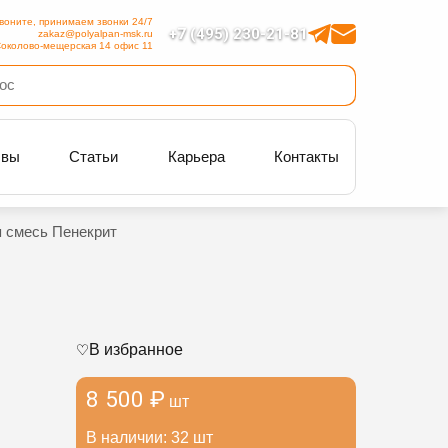
воните, принимаем звонки 24/7
+7 (495) 230-21-81
zakaz@polyalpan-msk.ru
околово-мещерская 14 офис 11
ывы
Статьи
Карьера
Контакты
я смесь Пенекрит
В избранное
8 500 ₽
шт
В наличии: 32 шт