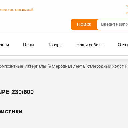
З
 усилению конструкций
С
Поиск
ании
Цены
Товары
Наши работы
Отз
омпозитные материалы
Углеродная лента
Углеродный холст F
E 230/600
ристики