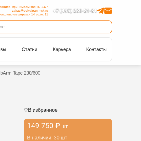
воните, принимаем звонки 24/7
+7 (495) 230-21-81
zakaz@polyalpan-msk.ru
околово-мещерская 14 офис 11
ывы
Статьи
Карьера
Контакты
ibArm Tape 230/600
В избранное
149 750 ₽
шт
В наличии: 30 шт