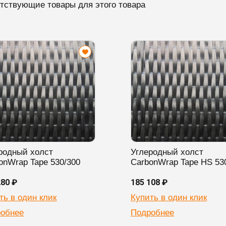
тствующие товары для этого товара
родный холст
Углеродный холст
onWrap Tape 530/300
CarbonWrap Tape HS 53
280 ₽
185 108 ₽
ть в один клик
Купить в один клик
обнее
Подробнее