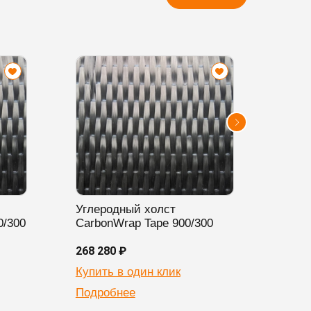
Углеродный холст
Угле
0/300
CarbonWrap Tape 900/300
Carb
268 280 ₽
396 3
Купить в один клик
Купи
Подробнее
Подр