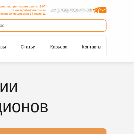
воните, принимаем звонки 24/7
+7 (495) 230-21-81
zakaz@polyalpan-msk.ru
околово-мещерская 14 офис 11
ывы
Статьи
Карьера
Контакты
ции
дионов