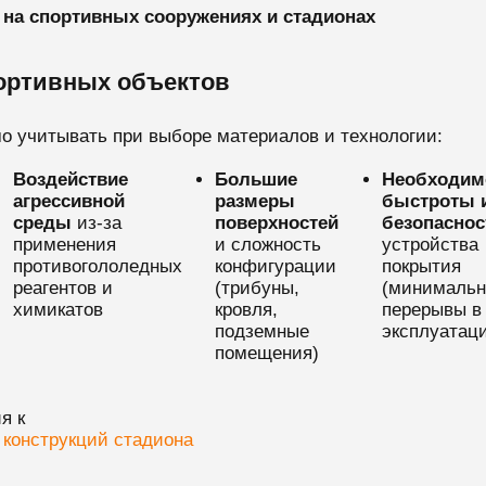
на спортивных сооружениях и стадионах
ортивных объектов
о учитывать при выборе материалов и технологии:
Воздействие
Большие
Необходим
агрессивной
размеры
быстроты 
среды
из-за
поверхностей
безопаснос
применения
и сложность
устройства
противогололедных
конфигурации
покрытия
реагентов и
(трибуны,
(минималь
химикатов
кровля,
перерывы в
подземные
эксплуатац
помещения)
я к
конструкций стадиона