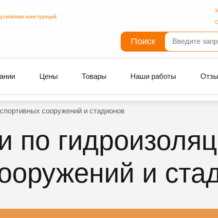
З
 усилению конструкций
С
Поиск
ании
Цены
Товары
Наши работы
Отз
 спортивных сооружений и стадионов
и по гидроизоля
ооружений и ста